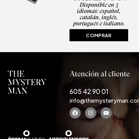
Disponible en 5
idiomas: español,
catalán, inglés,
portugués e italiano.
COMPRAR
Atención al cliente
605 42 90 01
info@themysteryman.co